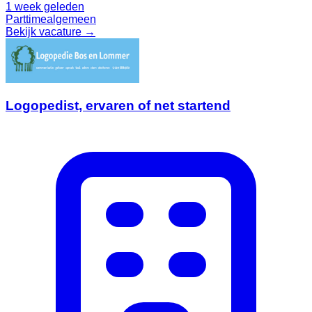
1 week geleden
Parttime
algemeen
Bekijk vacature →
Logopedist, ervaren of net startend