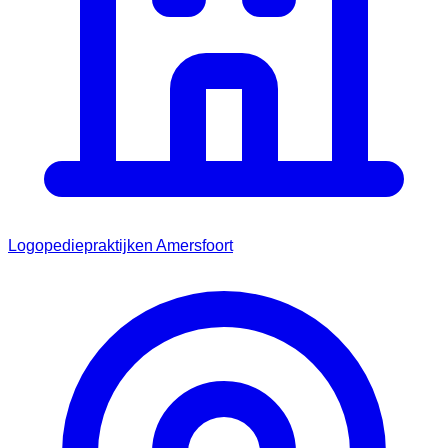
Logopediepraktijken Amersfoort