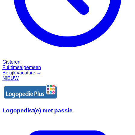
Gisteren
Fulltime
algemeen
Bekijk vacature →
NIEUW
Logopedist(e) met passie