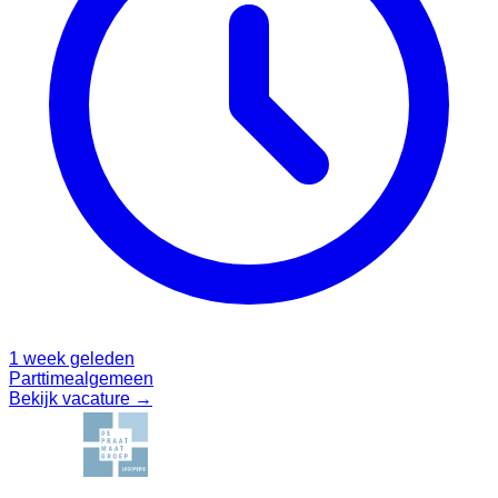
1 week geleden
Parttime
algemeen
Bekijk vacature →