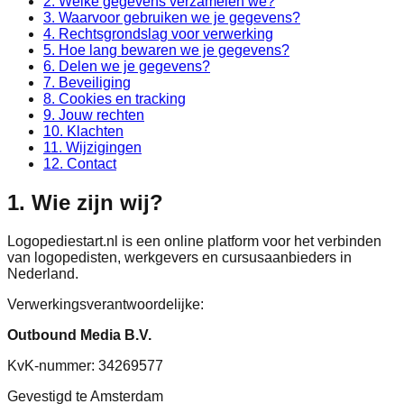
2. Welke gegevens verzamelen we?
3. Waarvoor gebruiken we je gegevens?
4. Rechtsgrondslag voor verwerking
5. Hoe lang bewaren we je gegevens?
6. Delen we je gegevens?
7. Beveiliging
8. Cookies en tracking
9. Jouw rechten
10. Klachten
11. Wijzigingen
12. Contact
1. Wie zijn wij?
Logopediestart.nl is een online platform voor het verbinden
van logopedisten, werkgevers en cursusaanbieders in
Nederland.
Verwerkingsverantwoordelijke:
Outbound Media B.V.
KvK-nummer: 34269577
Gevestigd te Amsterdam