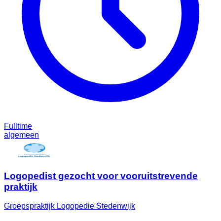
Fulltime
algemeen
Logopedist gezocht voor vooruitstrevende
praktijk
Groepspraktijk Logopedie Stedenwijk