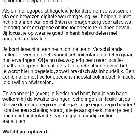
bijvoorbeeld Spanje of Italië.
Als online logopedist begeleid je kinderen en volwassenen
via een bewezen digitale werkomgeving. Wij helpen je met
het inplannen van de cliënten en dragen zorg voor alles wat
je nodig hebt om goede online logopedie te kunnen geven.
Jij focust je op waar je goed in bent: behandelen met
aandacht en kwaliteit.
Je komt terecht in een hecht online team. Verschillende
collega’s werken deels vanuit het buitenland en delen graag
hun ervaringen. Of je nu nieuwsgierig bent naar locatie-
onafhankelijk werken of hier al concrete plannen voor hebt:
je wordt hierin begeleid, zowel praktisch als inhoudelijk. Een
combinatie met live logopedie is meestal ook mogelijk mocht
je dit willen afwisselen.
En wanneer je (even) in Nederland bent, ben je van harte
welkom bij de kwaliteitskringen, scholingen en leuke uitjes
die we de online regio en collega's uit je eigen regio houden!
Komt er een scholing voorbij die je aanspreekt maar je bent
nog in het buitenland? Dan mag je natuurlijk online
aansluiten.
Wat dit jou oplevert