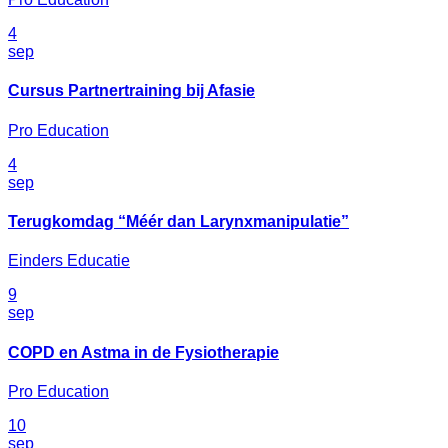
4
sep
Cursus Partnertraining bij Afasie
Pro Education
4
sep
Terugkomdag “Méér dan Larynxmanipulatie”
Einders Educatie
9
sep
COPD en Astma in de Fysiotherapie
Pro Education
10
sep